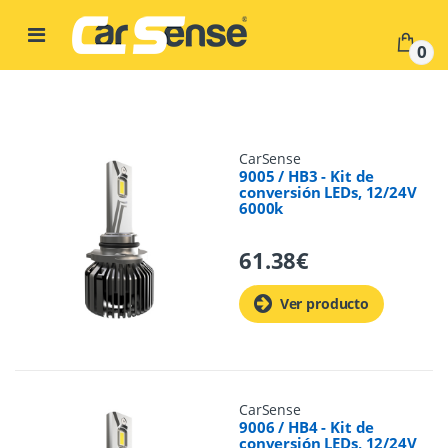
Skip to navigation
Skip to content
0
CarSense
9005 / HB3 - Kit de
conversión LEDs, 12/24V
6000k
61.38
€
Ver producto
CarSense
9006 / HB4 - Kit de
conversión LEDs, 12/24V