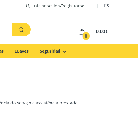
ES
Iniciar sesión/Registrarse
0.00€
0
as
LLaves
Seguridad
cia do serviço e assistência prestada.