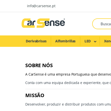
Skip to navigation
Skip to content
info@carsense.pt
Derivabrisas
Alfombrillas
LED
Xen
SOBRE NÓS
A CarSense é uma empresa Portuguesa que desenvol
Conta com uma equipa dedicada e experiente, que co
MISSÃO
Desenvolver, produzir e distribuir produtos com um