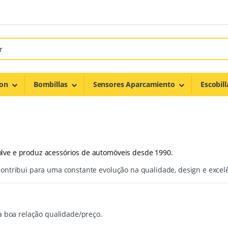
on
Bombillas
Sensores Aparcamiento
Escobill
ve e produz acessórios de automóveis desde 1990.
ntribui para uma constante evolução na qualidade, design e excelên
a boa relação qualidade/preço.