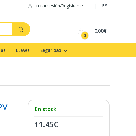
ES
Iniciar sesión/Registrarse
0.00€
0
las
LLaves
Seguridad
2V
En stock
11.45
€