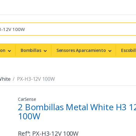
non
Bombillas
Sensores Aparcamiento
Escobil
White
PX-H3-12V 100W
CarSense
2 Bombillas Metal White H3 1
100W
Refª:
PX-H3-12V 100W